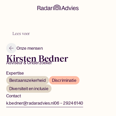
Lees voor
Onze mensen
Kirsten Bedner
Adviseur & Onderzoeker
Expertise
Bestaanszekerheid
Discriminatie
Diversiteit en inclusie
Contact
k.bedner@radaradvies.nl
06 – 2924 6140