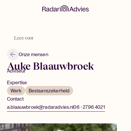
Lees voor
Onze mensen
Auke Blaauwbroek
Adviseur
Expertise
Werk
Bestaanszekerheid
Contact
a.blaauwbroek@radaradvies.nl
06 - 2796 4021