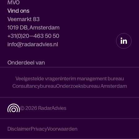
MVO
Vind ons
Veemarkt 83
1019 DB, Amsterdam
+31(0)20—463 50 50
info@radaradvies.nl
Onderdeel van
Veelgestelde vragen
Interim management bureau
Consultancybureau
Onderzoeksbureau Amsterdam
© 2026 RadarAdvies
Disclaimer
Privacy
Voorwaarden