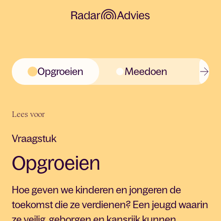
Opgroeien
Meedoen
Ve
Lees voor
Vraagstuk
Opgroeien
Hoe geven we kinderen en jongeren de
toekomst die ze verdienen? Een jeugd waarin
ze veilig, geborgen en kansrijk kunnen