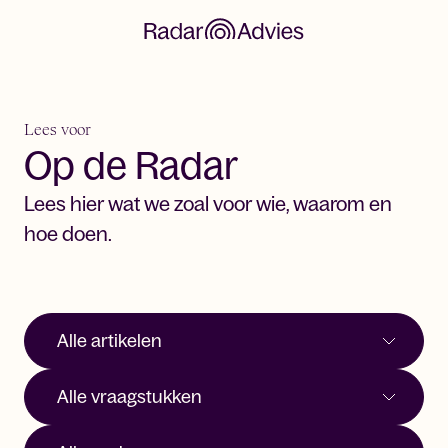
Lees voor
Op de Radar
Lees hier wat we zoal voor wie, waarom en
hoe doen.
Filter onderstaande artikelen op:
Type artikel. Nu gekozen: alle artikelen
Type vraagstuk. Nu gekozen: alle vraagstukken
Type onderwerp. Nu gekozen: alle onderwerpen