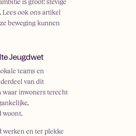
mbitie is groot: stevige
. Lees ook ons artikel
eze beweging kunnen
jdte Jeugdwet
 lokale teams en
nderdeel van dit
n waar inwoners terecht
ankelijke,
 woont.
d werken en ter plekke