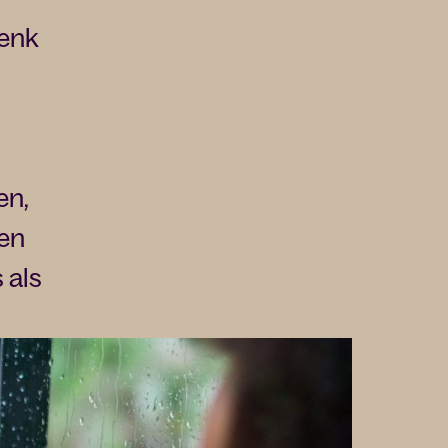
Denk
en,
een
 als