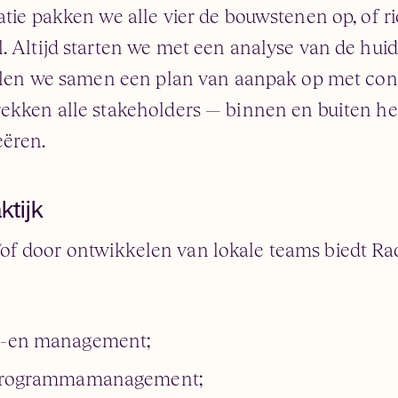
atie pakken we alle vier de bouwstenen op, of r
. Altijd starten we met een analyse van de hui
ellen we samen een plan van aanpak op met conc
rekken alle stakeholders — binnen en buiten h
eëren.
tijk
f door ontwikkelen van lokale teams biedt Ra
e -en management;
n programmamanagement;