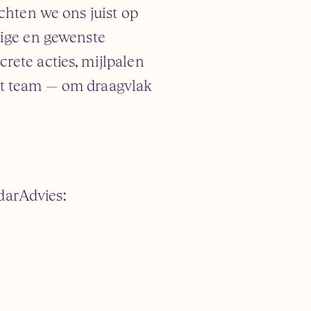
ichten we ons juist op
dige en gewenste
rete acties, mijlpalen
et team — om draagvlak
darAdvies: