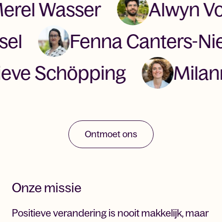
el Wasser
Alwyn Voo
essel
Fenna Canters-
ve Schöpping
Milanne
Ontmoet ons
Onze missie
Positieve verandering is nooit makkelijk, maar