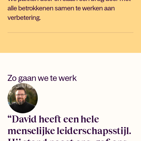
oplossingen.
alle betrokkenen samen te werken aan
verbetering.
Verbinding is essentieel om democratische
principes na te streven. Zowel intern als
extern. We schakelen altijd tussen de
perspectieven van inwoners, professionals en
organisaties.
Zo gaan we te werk
“David heeft een hele
menselijke leiderschapsstijl.