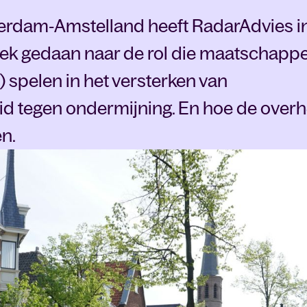
terdam‑Amstelland heeft RadarAdvies i
k gedaan naar de rol die maatschappel
) spelen in het versterken van
d tegen ondermijning. En hoe de overh
en.