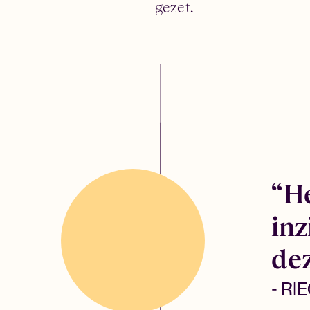
gezet.
“He
in
dez
- RI