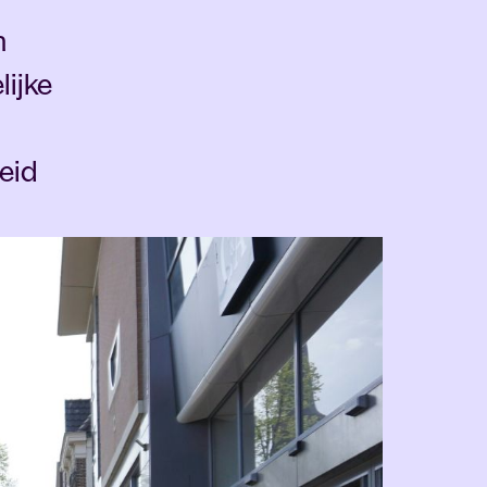
n
ijke
eid