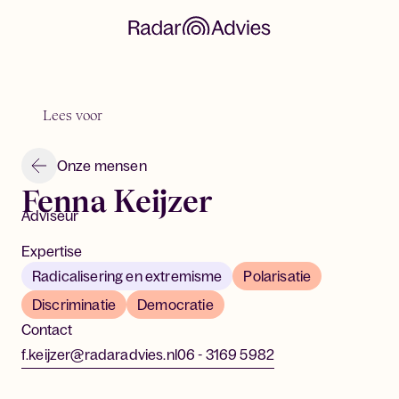
Lees voor
Onze mensen
Fenna Keijzer
Adviseur
Expertise
Radicalisering en extremisme
Polarisatie
Discriminatie
Democratie
Contact
f.keijzer@radaradvies.nl
06 - 3169 5982