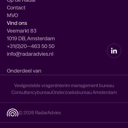
Op de Radar
Contact
MVO
Vind ons
Veemarkt 83
1019 DB, Amsterdam
+31(0)20—463 50 50
info@radaradvies.nl
Onderdeel van
Veelgestelde vragen
Interim management bureau
Consultancybureau
Onderzoeksbureau Amsterdam
© 2026 RadarAdvies