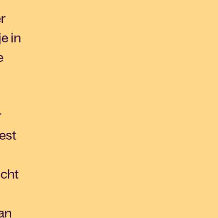
r
e in
e
r
est
icht
van