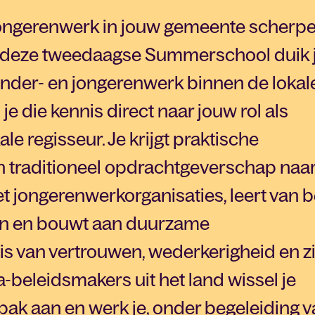
t jongerenwerk in jouw gemeente scherpe
n deze tweedaagse Summerschool duik j
 kinder- en jongerenwerk binnen de lokal
je die kennis direct naar jouw rol als
le regisseur. Je krijgt praktische
 traditioneel opdrachtgeverschap naa
 jongerenwerkorganisaties, leert van b
en en bouwt aan duurzame
s van vertrouwen, wederkerigheid en z
a-beleidsmakers uit het land wissel je
npak aan en werk je, onder begeleiding 