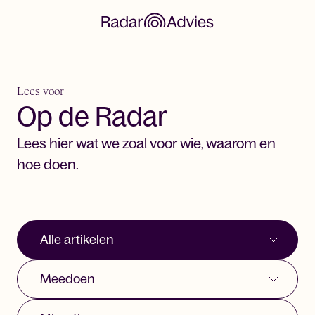
Lees voor
Op de Radar
Lees hier wat we zoal voor wie, waarom en
hoe doen.
Filter onderstaande artikelen op:
Type artikel. Nu gekozen: alle artikelen
Type vraagstuk. Nu gekozen: meedoen
Type onderwerp. Nu gekozen: migratie